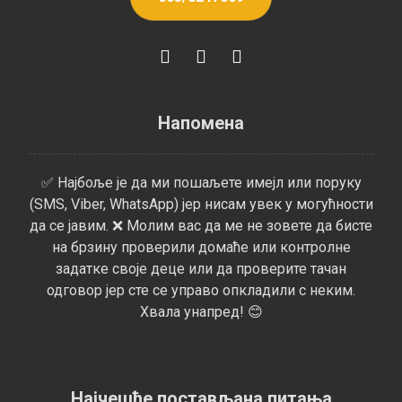
Напомена
✅ Најбоље је да ми пошаљете имејл или поруку
(SMS, Viber, WhatsApp) јер нисам увек у могућности
да се јавим. ❌ Молим вас да ме не зовете да бисте
на брзину проверили домаће или контролне
задатке своје деце или да проверите тачан
одговор јер сте се управо опкладили с неким.
Хвала унапред! 😊
Најчешће постављана питања