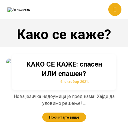
Како се каже?
КАКО СЕ КАЖЕ: спасен
ИЛИ спашен?
6. октобар 2021.
Нова језичка недоумица је пред нама! Хајде да
уловимо решење! ...
Прочитајте више