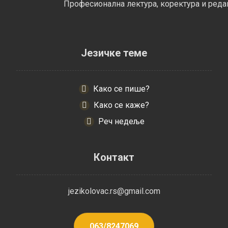
Професионална лектура, коректура и реда
Језичке теме
Како се пише?
Како се каже?
Реч недеље
Контакт
jezikolovac.rs@gmail.com
063/8247069