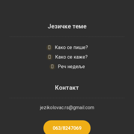
Језичке теме
Како се пише?
Како се каже?
Реч недеље
Контакт
jezikolovac.rs@gmail.com
063/8247069