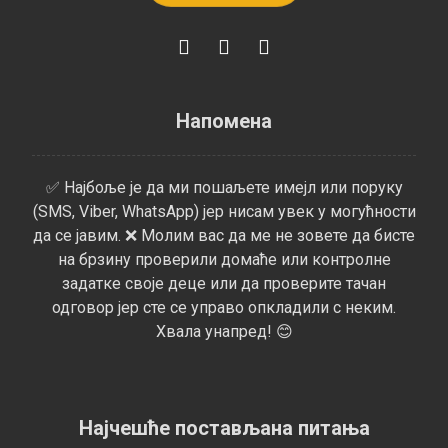
Напомена
✅ Најбоље је да ми пошаљете имејл или поруку
(SMS, Viber, WhatsApp) јер нисам увек у могућности
да се јавим. ❌ Молим вас да ме не зовете да бисте
на брзину проверили домаће или контролне
задатке своје деце или да проверите тачан
одговор јер сте се управо опкладили с неким.
Хвала унапред! 😊
Најчешће постављана питања