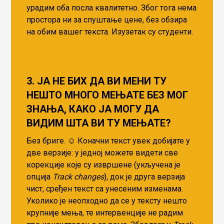
урадим оба посла квалитетно. Због тога нема
простора ни за спуштање цене, без обзира
на обим вашег текста. Изузетак су студенти.
3. ЈА НЕ БИХ ДА ВИ МЕНИ ТУ
НЕШТО МНОГО МЕЊАТЕ БЕЗ МОГ
ЗНАЊА, КАКО ЈА МОГУ ДА
ВИДИМ ШТА ВИ ТУ МЕЊАТЕ?
Без бриге. ☺️ Коначни текст увек добијате у
две верзије: у једној можете видети све
корекције које су извршене (укључена је
опција
Track changes
), док је друга верзија
чист, сређен текст са унесеним изменама.
Уколико је неопходно да се у тексту нешто
крупније мења, те интервенције не радим