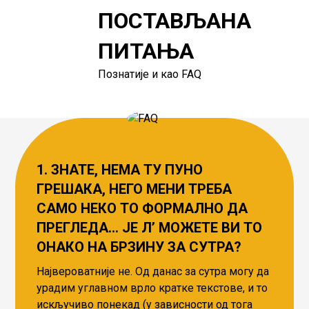
ПОСТАВЉАНА
ПИТАЊА
Познатије и као FAQ
1.
ЗНАТЕ, НЕМА ТУ ПУНО
ГРЕШАКА, НЕГО МЕНИ ТРЕБА
САМО НЕКО ТО ФОРМАЛНО ДА
ПРЕГЛЕДА… ЈЕ Лʼ МОЖЕТЕ ВИ ТО
ОНАКО НА БРЗИНУ ЗА СУТРА?
Највероватније не. Од данас за сутра могу да
урадим углавном врло кратке текстове, и то
искључиво понекад (у зависности од тога