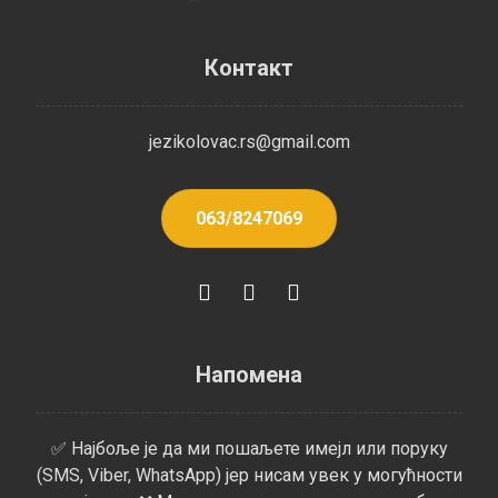
Контакт
jezikolovac.rs@gmail.com
063/8247069
Напомена
✅ Најбоље је да ми пошаљете имејл или поруку
(SMS, Viber, WhatsApp) јер нисам увек у могућности