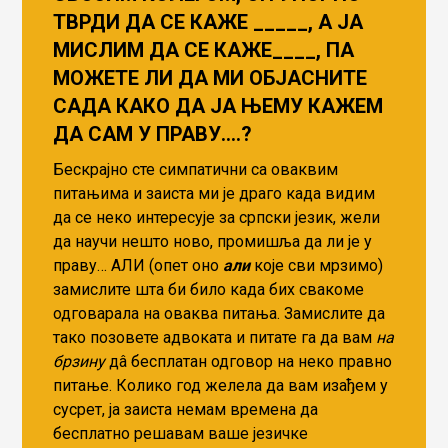
ТВРДИ ДА СЕ КАЖЕ _____, А ЈА
МИСЛИМ ДА СЕ КАЖЕ____, ПА
МОЖЕТЕ ЛИ ДА МИ ОБЈАСНИТЕ
САДА КАКО ДА ЈА ЊЕМУ КАЖЕМ
ДА САМ У ПРАВУ….?
Бескрајно сте симпатични са оваквим
питањима и заиста ми је драго када видим
да се неко интересује за српски језик, жели
да научи нешто ново, промишља да ли је у
праву… АЛИ (опет оно
али
које сви мрзимо)
замислите шта би било када бих свакоме
одговарала на оваква питања. Замислите да
тако позовете адвоката и питате га да вам
на
брзину
дâ бесплатан одговор на неко правно
питање. Колико год желела да вам изађем у
сусрет, ја заиста немам времена да
бесплатно решавам ваше језичке