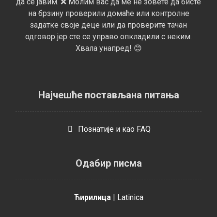
да се јавим. ❌ Молим вас да ме не зовете да бисте
на брзину проверили домаће или контролне
задатке своје деце или да проверите тачан
одговор јер сте се управо опкладили с неким.
Хвала унапред! 😊
Најчешће постављана питања
Познатијe и као FAQ
Одабир писма
Ћирилица
|
Latinica