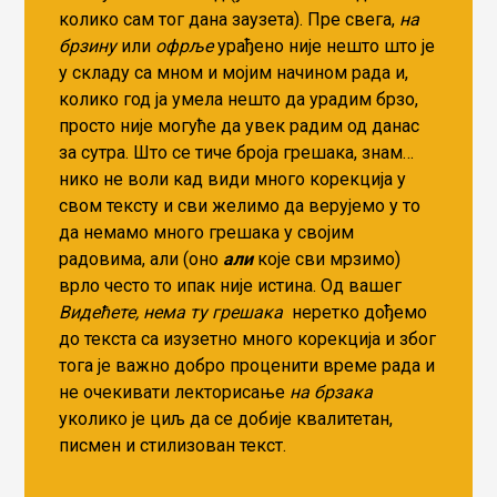
колико сам тог дана заузета). Пре свега,
на
брзину
или
офрље
урађено није нешто што је
у складу са мном и мојим начином рада и,
колико год ја умела нешто да урадим брзо,
просто није могуће да увек радим од данас
за сутра. Што се тиче броја грешака, знам…
нико не воли кад види много корекција у
свом тексту и сви желимо да верујемо у то
да немамо много грешака у својим
радовима, али (оно
али
које сви мрзимо)
врло често то ипак није истина. Од вашег
Видећете, нема ту грешака
неретко дођемо
до текста са изузетно много корекција и због
тога је важно добро проценити време рада и
не очекивати лекторисање
на брзака
уколико је циљ да се добије квалитетан,
писмен и стилизован текст.