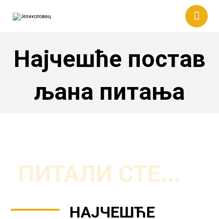
Најчешће постав
љана питања
ПИТАЛИ СТЕ...
НАЈЧЕШЋЕ