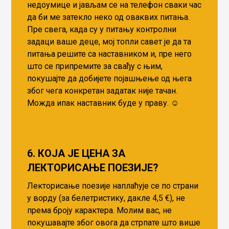
недоумице и јављам се на телефон сваки час
да би ме затекло неко од оваквих питања.
Пре свега, када су у питању контролни
задаци ваше деце, мој топли савет је да та
питања решите са наставником и, пре него
што се припремите за свађу с њим,
покушајте да добијете појашњење од њега
због чега конкретан задатак није тачан.
Можда ипак наставник буде у праву. ☺️
6. КОЈА ЈЕ ЦЕНА ЗА
ЛЕКТОРИСАЊЕ ПОЕЗИЈЕ?
Лекторисање поезије наплаћује се по страни
у ворду (за белетристику, дакле 4,5 €), не
према броју карактера. Молим вас, не
покушавајте због овога да стрпате што више