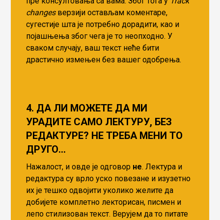
пре консултовања са вама. Због тога у
Track
changes
верзији остављам коментаре,
сугестије шта је потребно дорадити, као и
појашњења због чега је то неопходно. У
сваком случају, ваш текст неће бити
драстично измењен без вашег одобрења.
4. ДА ЛИ МОЖЕТЕ ДА МИ
УРАДИТЕ САМО ЛЕКТУРУ, БЕЗ
РЕДАКТУРЕ? НЕ ТРЕБА МЕНИ ТО
ДРУГО…
Нажалост, и овде је одговор
не
. Лектура и
редактура су врло уско повезане и изузетно
их је тешко одвојити уколико желите да
добијете комплетно лекторисан, писмен и
лепо стилизован текст. Верујем да то питате