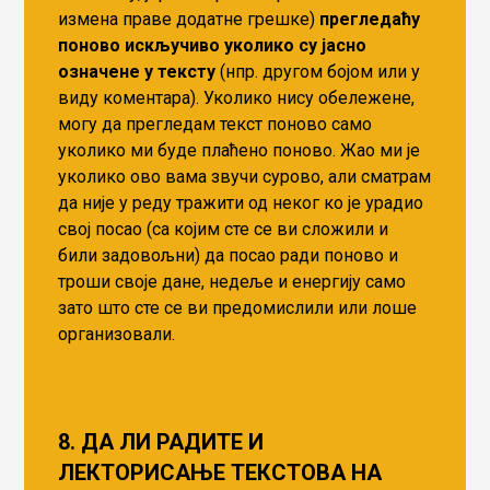
измена праве додатне грешке)
прегледаћу
поново искључиво уколико су јасно
означене у тексту
(нпр. другом бојом или у
виду коментара). Уколико нису обележене,
могу да прегледам текст поново само
уколико ми буде плаћено поново. Жао ми је
уколико ово вама звучи сурово, али сматрам
да није у реду тражити од неког ко је урадио
свој посао (са којим сте се ви сложили и
били задовољни) да посао ради поново и
троши своје дане, недеље и енергију само
зато што сте се ви предомислили или лоше
организовали.
8. ДА ЛИ РАДИТЕ И
ЛЕКТОРИСАЊЕ ТЕКСТОВА НА