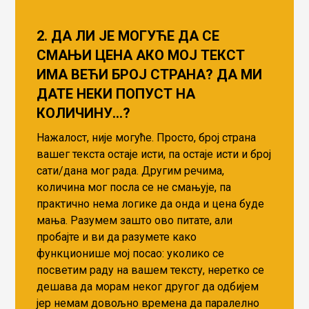
2. ДА ЛИ ЈЕ МОГУЋЕ ДА СЕ
СМАЊИ ЦЕНА АКО МОЈ ТЕКСТ
ИМА ВЕЋИ БРОЈ СТРАНА? ДА МИ
ДАТЕ НЕКИ ПОПУСТ НА
КОЛИЧИНУ…?
Нажалост, није могуће. Просто, број страна
вашег текста остаје исти, па остаје исти и број
сати/дана мог рада. Другим речима,
количина мог посла се не смањује, па
практично нема логике да онда и цена буде
мања. Разумем зашто ово питате, али
пробајте и ви да разумете како
функционише мој посао: уколико се
посветим раду на вашем тексту, неретко се
дешава да морам неког другог да одбијем
јер немам довољно времена да паралелно