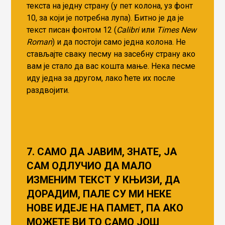
текста на једну страну (у пет колона, уз фонт
10, за који је потребна лупа). Битно је да је
текст писан фонтом 12 (
Calibri
или
Times New
Roman
) и да постоји само једна колона. Не
стављајте сваку песму на засебну страну ако
вам је стало да вас кошта мање. Нека песме
иду једна за другом, лако ћете их после
раздвојити.
7. САМО ДА ЈАВИМ, ЗНАТЕ, ЈА
САМ ОДЛУЧИО ДА МАЛО
ИЗМЕНИМ ТЕКСТ У КЊИЗИ, ДА
ДОРАДИМ, ПАЛЕ СУ МИ НЕКЕ
НОВЕ ИДЕЈЕ НА ПАМЕТ, ПА АКО
МОЖЕТЕ ВИ ТО САМО ЈОШ