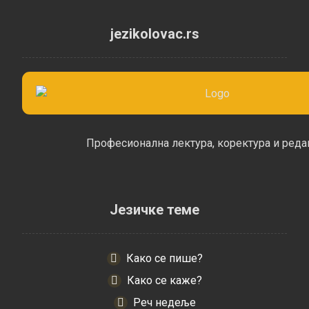
jezikolovac.rs
Професионална лектура, коректура и реда
Језичке теме
Како се пише?
Како се каже?
Реч недеље