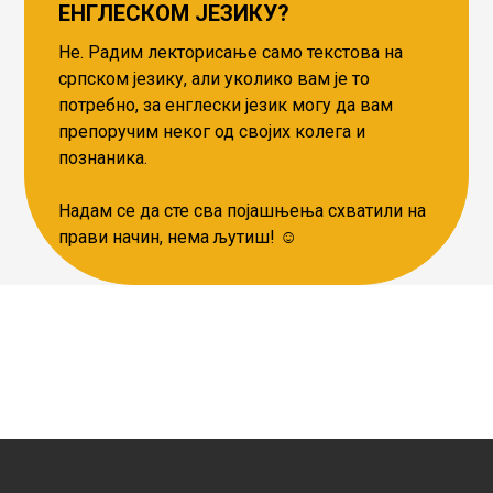
ЕНГЛЕСКОМ ЈЕЗИКУ?
Не. Радим лекторисање само текстова на
српском језику, али уколико вам је то
потребно, за енглески језик могу да вам
препоручим неког од својих колега и
познаника.
Надам се да сте сва појашњења схватили на
прави начин, нема љутиш! ☺️