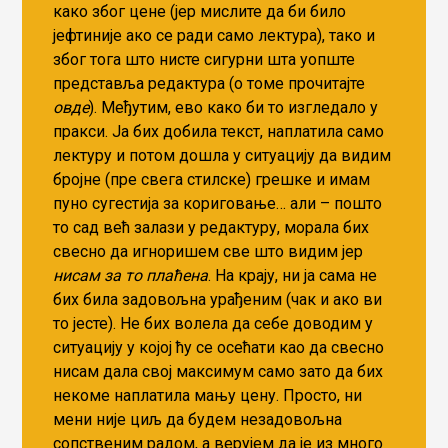
како због цене (јер мислите да би било
јефтиније ако се ради само лектура), тако и
због тога што нисте сигурни шта уопште
представља редактура (о томе прочитајте
овде
). Међутим, ево како би то изгледало у
пракси. Ја бих добила текст, наплатила само
лектуру и потом дошла у ситуацију да видим
бројне (пре свега стилске) грешке и имам
пуно сугестија за кориговање… али – пошто
то сад већ залази у редактуру, морала бих
свесно да игноришем све што видим јер
нисам за то плаћена
. На крају, ни ја сама не
бих била задовољна урађеним (чак и ако ви
то јесте). Не бих волела да себе доводим у
ситуацију у којој ћу се осећати као да свесно
нисам дала свој максимум само зато да бих
некоме наплатила мању цену. Просто, ни
мени није циљ да будем незадовољна
сопственим радом, а верујем да је из много