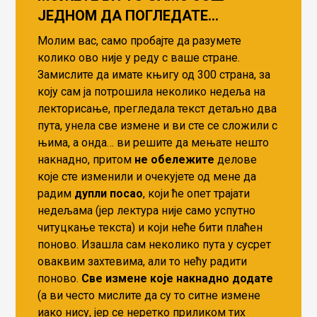
ЈЕДНОМ ДА ПОГЛЕДАТЕ…
Молим вас, само пробајте да разумете
колико ово није у реду с ваше стране.
Замислите да имате књигу од 300 страна, за
коју сам ја потрошила неколико недеља на
лекторисање, прегледала текст детаљно два
пута, унела све измене и ви сте се сложили с
њима, а онда… ви решите да мењате нешто
накнадно, притом
не обележите
делове
које сте изменили и очекујете од мене да
радим
дупли посао
, који ће опет трајати
недељама (јер лектура није само успутно
читуцкање текста) и који неће бити плаћен
поново. Изашла сам неколико пута у сусрет
оваквим захтевима, али то нећу радити
поново.
Све измене које накнадно додате
(а ви често мислите да су то ситне измене
иако нису, јер се неретко приликом тих