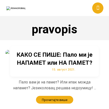
pravopis
КАКО СЕ ПИШЕ: Пало ми је
НАПАМЕТ или НА ПАМЕТ?
15. август 2021.
Пало вам је на памет? Или ипак можда
напамет? Језиколовац решава недоумицу! ...
Прочитајте више