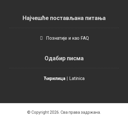
Најчешће постављана питања
Познатијe и као FAQ
Одабир писма
Ћирилица
|
Latinica
© Copyright 2026. Сва права задржана.