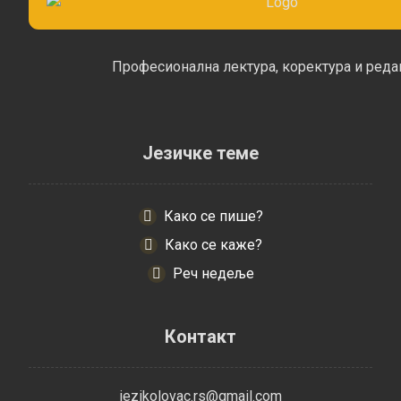
Професионална лектура, коректура и реда
Језичке теме
Како се пише?
Како се каже?
Реч недеље
Контакт
jezikolovac.rs@gmail.com