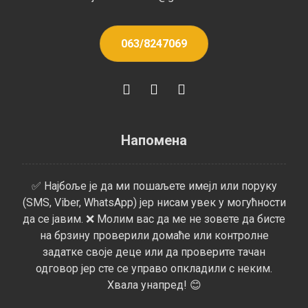
063/8247069
Напомена
✅ Најбоље је да ми пошаљете имејл или поруку
(SMS, Viber, WhatsApp) јер нисам увек у могућности
да се јавим. ❌ Молим вас да ме не зовете да бисте
на брзину проверили домаће или контролне
задатке своје деце или да проверите тачан
одговор јер сте се управо опкладили с неким.
Хвала унапред! 😊