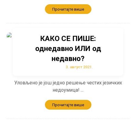
Прочитајте више
КАКО СЕ ПИШЕ:
однедавно ИЛИ од
недавно?
3. август 2021.
Уловљено је још једно решење честих језичких
недоумица! ...
Прочитајте више