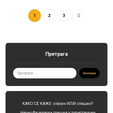
1
2
3
Претрага
Претражи
КАКО СЕ КАЖЕ: спасен ИЛИ спашен?
Најчешћа језичка грешка у туристичким