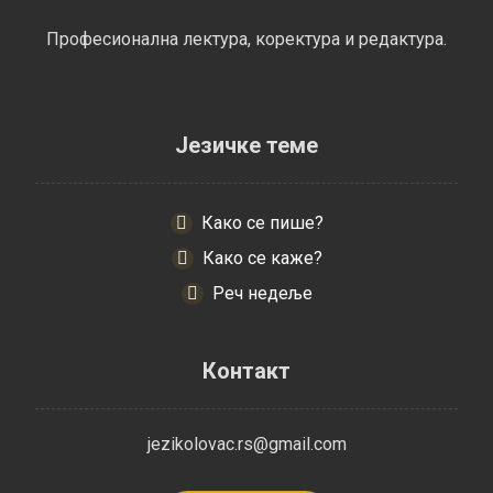
Професионална лектура, коректура и редактура.
Језичке теме
Како се пише?
Како се каже?
Реч недеље
Контакт
jezikolovac.rs@gmail.com