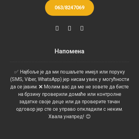
063/8247069
Напомена
✅ Најбоље је да ми пошаљете имејл или поруку
(SMS, Viber, WhatsApp) јер нисам увек у могућности
да се јавим. ❌ Молим вас да ме не зовете да бисте
на брзину проверили домаће или контролне
задатке своје деце или да проверите тачан
одговор јер сте се управо опкладили с неким.
Хвала унапред! 😊