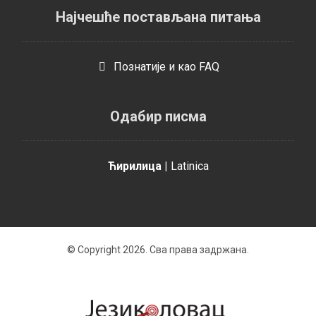
Најчешће постављана питања
Познатијe и као FAQ
Одабир писма
Ћирилица
|
Latinica
© Copyright 2026. Сва права задржана.