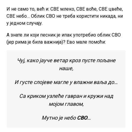
И не само то, већ и: СВЕ млеко, СВЕ воће, СВЕ цвеће,
СВЕ небо… Облик СВО не треба користити никада, ни
у једном случају.
А знате ли који песник је ипак употребио облик СВО
(јер рима је била важнија)? Ево мале помоћи:
Чуј, како јауче ветар кроз пусте пољане
наше,
И густе слојеве магле у влажни ваља до…
Са криком узлеће гавран и кружи над
мојом главом,
Мутно је небо
СВО
…