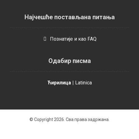
Најчешће постављана питања
Познатијe и као FAQ
Одабир писма
Ћирилица
|
Latinica
© Copyright 2026. Сва права задржана.