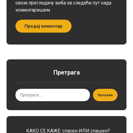
овом прегледачу веба за следећи пут када
коментаришем.
Предај коментар
Претрага
Претражи
КАКО СЕ КАЖЕ: спасен ИЛИ спашен?