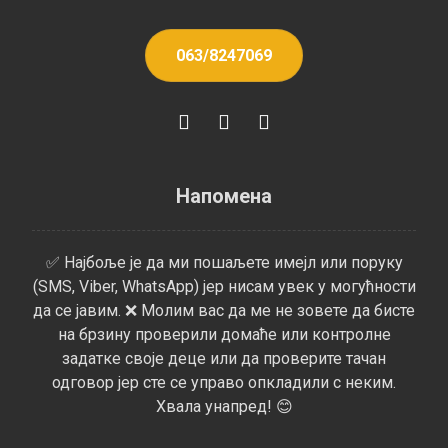
063/8247069
Напомена
✅ Најбоље је да ми пошаљете имејл или поруку
(SMS, Viber, WhatsApp) јер нисам увек у могућности
да се јавим. ❌ Молим вас да ме не зовете да бисте
на брзину проверили домаће или контролне
задатке своје деце или да проверите тачан
одговор јер сте се управо опкладили с неким.
Хвала унапред! 😊