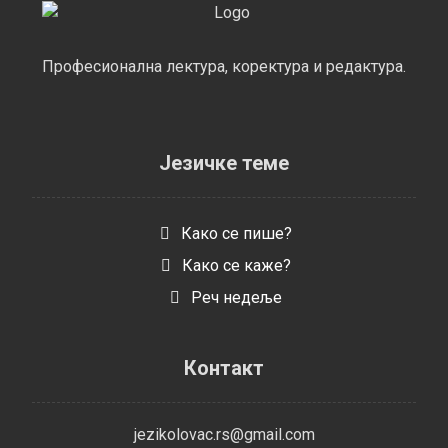
Професионална лектура, коректура и редактура.
Језичке теме
Како се пише?
Како се каже?
Реч недеље
Контакт
jezikolovac.rs@gmail.com