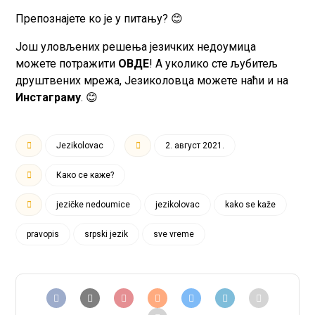
Препознајете ко је у питању? 😊
Још уловљених решења језичких недоумица
можете потражити
ОВДЕ
! А уколико сте љубитељ
друштвених мрежа, Језиколовца можете наћи и на
Инстаграму
. 😊
Jezikolovac
2. август 2021.
Како се каже?
jezičke nedoumice
jezikolovac
kako se kaže
pravopis
srpski jezik
sve vreme